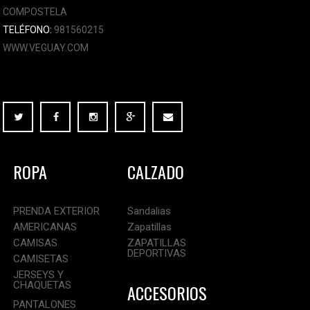
COMPOSTELA
TELÉFONO:
981560215
WWW.VEGUAY.COM
ROPA
CALZADO
PRENDA EXTERIOR
Sandalias
AMERICANAS
Zapatillas
CAMISAS
ZAPATILLAS
DEPORTIVAS
CAMISETAS
JERSEYS Y
CHAQUETAS
ACCESORIOS
PANTALONES